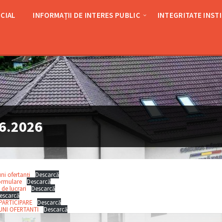
CIAL
INFORMAȚII DE INTERES PUBLIC
INTEGRITATE INST
6.2026
uni ofertanți
Descarcă
ormulare
Descarcă
 de lucrari
Descarcă
escarcă
PARTICIPARE
Descarcă
UNI OFERTANTI
Descarcă