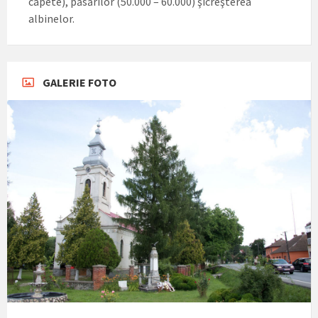
capete), păsărilor (50.000 – 60.000) şicreşterea
albinelor.
GALERIE FOTO