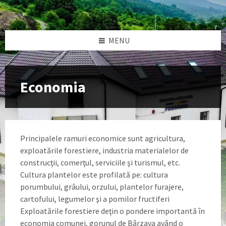
Skip
Skip
Skip
Skip
to
to
to
to
content
left
right
footer
sidebar
sidebar
MENU
Economia
Principalele ramuri economice sunt agricultura,
exploatările forestiere, industria materialelor de
construcţii, comerţul, serviciile şi turismul, etc.
Cultura plantelor este profilată pe: cultura
porumbului, grâului, orzului, plantelor furajere,
cartofului, legumelor şi a pomilor fructiferi
Exploatările forestiere deţin o pondere importantă în
economia comunei, gorunul de Bârzava având o