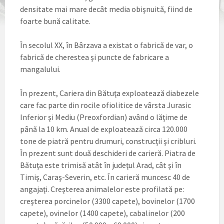
densitate mai mare decât media obişnuită, fiind de
foarte bună calitate.
În secolul XX, în Bârzava a existat o fabrică de var, o
fabrică de cherestea şi puncte de fabricare a
mangalului.
În prezent, Cariera din Bătuţa exploatează diabezele
care fac parte din rocile ofiolitice de vârsta Jurasic
Inferior şi Mediu (Preoxfordian) având o lăţime de
până la 10 km. Anual de exploatează circa 120.000
tone de piatră pentru drumuri, construcţii şi cribluri.
În prezent sunt două deschideri de carieră. Piatra de
Bătuţa este trimisă atât în judeţul Arad, cât şi în
Timiş, Caraş-Severin, etc. În carieră muncesc 40 de
angajaţi. Creşterea animalelor este profilată pe:
creşterea porcinelor (3300 capete), bovinelor (1700
capete), ovinelor (1400 capete), cabalinelor (200