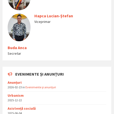
Hapca Lucian-Ștefan
Viceprimar
Buda Anca
Secretar
EVENIMENTE ȘI ANUNȚURI
Anunțuri
2026-02-23
in
Evenimente și anunțuri
Urbanism
2025-12-22
Asistențǎ socialǎ
2025-06-04