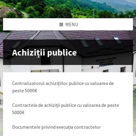
Skip
Skip
Skip
to
to
to
content
left
footer
sidebar
MENU
Achiziții publice
Centralizatorul achizițiilor publice cu valoarea de
peste 5000€
Contractele de achiziții publice cu valoarea de peste
5000€
Documentele privind execuția contractelor