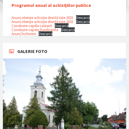
Programul anual al achizițiilor publice
Anunț intenție achiziție directă Iulie 2023
Descarcă
Anunț intenție achiziție directă Iulie 2023
Descarcă
Construire capela Lalasint
Descarcă
Construire capela Dumbravita
Descarcă
Anunț Închiriere
Descarcă
GALERIE FOTO