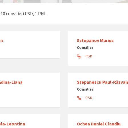
10 consilieri PSD, 1 PNL
an
Sztepanov Marius
Consilier
PSD
 Adina-Liana
Stepanescu Paul-Răzvan
Consilier
PSD
ela-Leontina
Ochea Daniel Claudiu