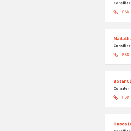
Consilier
PSD
Mailath
Consilier
PSD
Botar Cl
Consiler
PSD
Hapca L