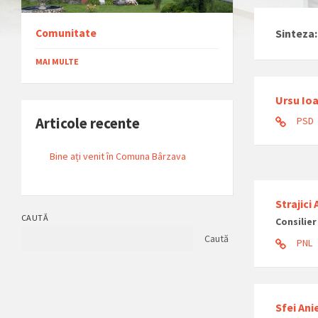
Comunitate
Sinteza:
MAI MULTE
Ursu Io
Articole recente
PSD
Bine ați venit în Comuna Bârzava
Strajici
CAUTĂ
Consilier
Caută
PNL
Sfei Ani