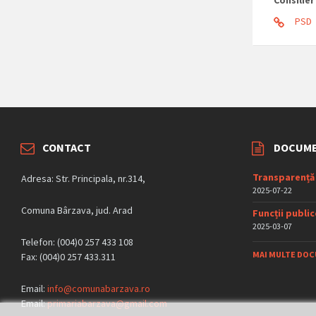
Consilier
PSD
CONTACT
DOCUME
Transparență
Adresa: Str. Principala, nr.314,
2025-07-22
Comuna Bârzava, jud. Arad
Funcții publi
2025-03-07
Telefon: (004)0 257 433 108
MAI MULTE DO
Fax: (004)0 257 433.311
Email:
info@comunabarzava.ro
Email:
primariabarzava@gmail.com