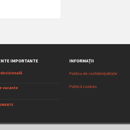
NTE IMPORTANTE
INFORMAȚII
 decizională
Politica de confidențialitate
Politică cookies
ce vacante
CUMENTE