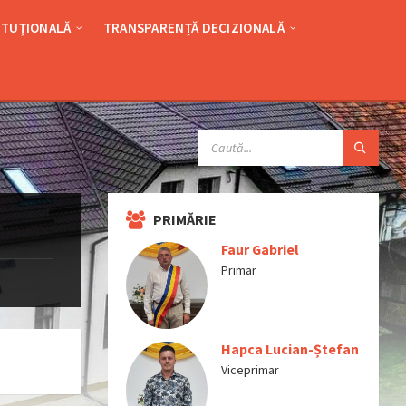
ITUŢIONALĂ
TRANSPARENȚĂ DECIZIONALĂ
SEARCH:
PRIMĂRIE
Faur Gabriel
Primar
Hapca Lucian-Ștefan
Viceprimar