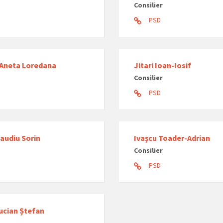
Consilier
PSD
 Aneta Loredana
Jitari Ioan-Iosif
Consilier
PSD
audiu Sorin
Ivașcu Toader-Adrian
Consilier
PSD
ucian Ștefan