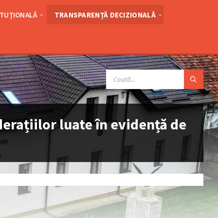
ITUŢIONALĂ
TRANSPARENȚĂ DECIZIONALĂ
SEARCH:
derațiilor luate în evidență de