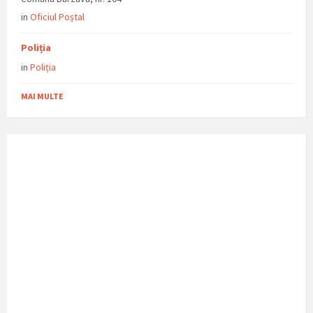
in
Oficiul Poștal
Poliția
in
Poliția
MAI MULTE