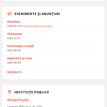
EVENIMENTE ȘI ANUNȚURI
Anunțuri
2026-02-23
in
Evenimente și anunțuri
Urbanism
2025-12-22
Asistențǎ socialǎ
2025-06-04
Impozite și taxe
2025-06-04
MAI MULTE
INSTITUȚII PUBLICE
Oficiul Poștal
Comuna Bârzava, nr. 104