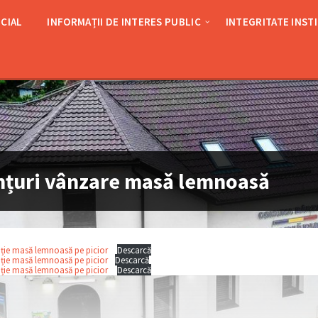
CIAL
INFORMAȚII DE INTERES PUBLIC
INTEGRITATE INST
țuri vânzare masǎ lemnoasǎ
tație masă lemnoasă pe picior
Descarcă
tație masă lemnoasă pe picior
Descarcă
tație masă lemnoasă pe picior
Descarcă